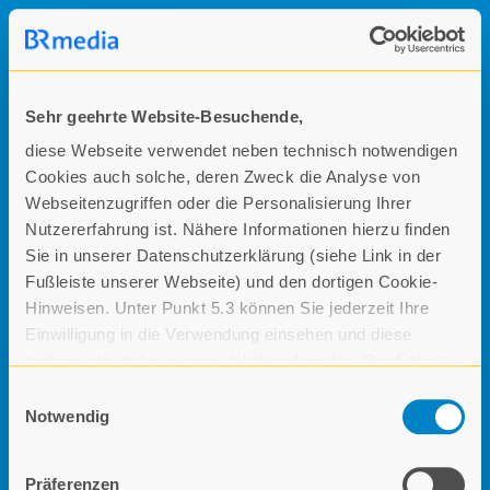
Sehr geehrte Website-Besuchende,
diese Webseite verwendet neben technisch notwendigen
Cookies auch solche, deren Zweck die Analyse von
Webseitenzugriffen oder die Personalisierung Ihrer
Nutzererfahrung ist. Nähere Informationen hierzu finden
Sie in unserer Datenschutzerklärung (siehe Link in der
Fußleiste unserer Webseite) und den dortigen Cookie-
Hinweisen. Unter Punkt 5.3 können Sie jederzeit Ihre
Einwilligung in die Verwendung einsehen und diese
ändern oder mit nur einem Klick widerrufen. Der Schutz
Ihrer Daten ist uns ein wichtiges Anliegen. Wir würden
E
uns freuen, wenn Sie durch Ihre bewusste Einwilligung
Notwendig
i
zur Verarbeitung der ausschließlich pseudonym
n
erhobenen Daten helfen würden, unser Angebot für Sie
w
Präferenzen