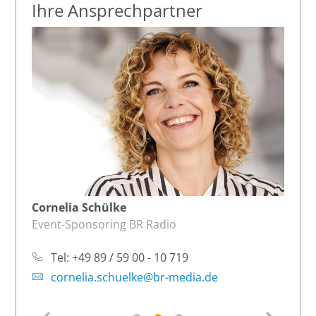
Ihre Ansprechpartner
Cornelia Schülke
Kla
Event-Sponsoring BR Radio
Eve
Rad
Tel:
+49 89 / 59 00 - 10 719
cornelia.schuelke@br-media.de