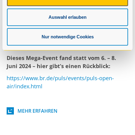
Rundfunks. Im Radio, im Fernsehen, im Netz –
w
und in echt.
Das Puls Festival:
Die
a
Auswahl erlauben
angesagteste Musik mit über 60 Künstlern auf
h
insgesamt fünf Bühnen! Und das in der wohl
l
außergewöhnlichsten Festival-Location
Nur notwendige Cookies
Bayerns: Schloss Kaltenberg!
Dieses Mega-Event fand statt vom 6. – 8.
Juni 2024 – hier gibt’s einen Rückblick:
https://www.br.de/puls/events/puls-open-
air/index.html
MEHR ERFAHREN