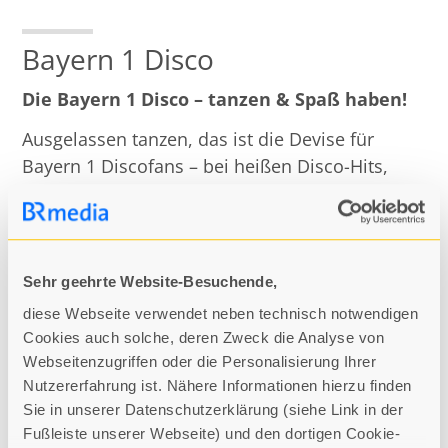
Bayern 1 Disco
Die Bayern 1
Disco – tanzen & Spaß haben!
Ausgelassen tanzen, das ist die Devise für
Bayern 1 Discofans – bei heißen Disco-Hits,
coolen Rocksongs und den besten Party-
Klassikern aus den Siebzigern, Achtzigern,
Neunzigern, den Nullerjahren und natürlich
aktuellen Hits.
Sehr geehrte Website-Besuchende,
Die Termine und Locations für 2024 stehen
diese Webseite verwendet neben technisch notwendigen
Cookies auch solche, deren Zweck die Analyse von
bereits!
Webseitenzugriffen oder die Personalisierung Ihrer
MEHR ERFAHREN
Nutzererfahrung ist. Nähere Informationen hierzu finden
Sie in unserer Datenschutzerklärung (siehe Link in der
Fußleiste unserer Webseite) und den dortigen Cookie-